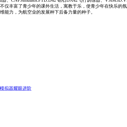
行模拟器、CNFSimulator.FTD.D42 钻石DA42飞行训练器、V
不仅丰富了青少年的课外生活，寓教于乐，使青少年在快乐的氛
维能力，为航空业的发展种下后备力量的种子。
航空模拟器耀眼进阶