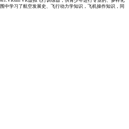
SIM3D.VMT.VRsim VR虚拟飞行训练器，供青少年进行专业的、多样化
围中学习了航空发展史、飞行动力学知识，飞机操作知识，同