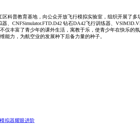
市松江区科普教育基地，向公众开放飞行模拟实验室，组织开展了
行模拟器、CNFSimulator.FTD.D42 钻石DA42飞行训练器、V
不仅丰富了青少年的课外生活，寓教于乐，使青少年在快乐的氛
维能力，为航空业的发展种下后备力量的种子。
航空模拟器耀眼进阶